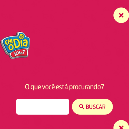
O que você está procurando?
S
BUSCAR
e
a
r