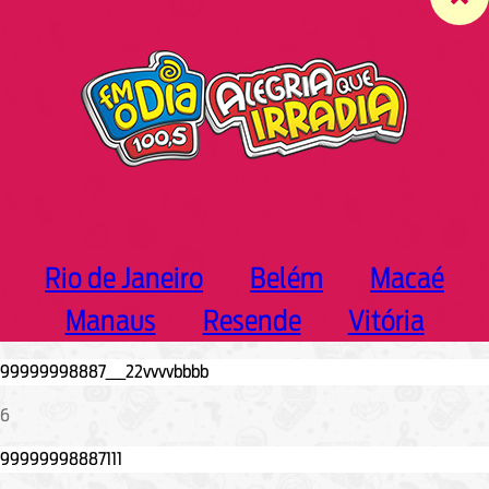
c
h
Rio de Janeiro
Belém
Macaé
Manaus
Resende
Vitória
6