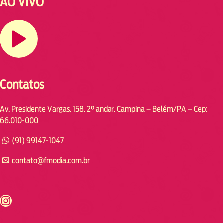
AO VIVO
Contatos
Av. Presidente Vargas, 158, 2° andar, Campina – Belém/PA – Cep:
66.010-000
(91) 99147-1047
contato@fmodia.com.br
s://www.instagram.com/fmodia.cabofrio/