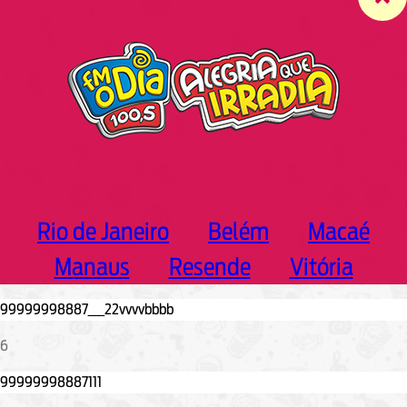
c
h
Rio de Janeiro
Belém
Macaé
Manaus
Resende
Vitória
6