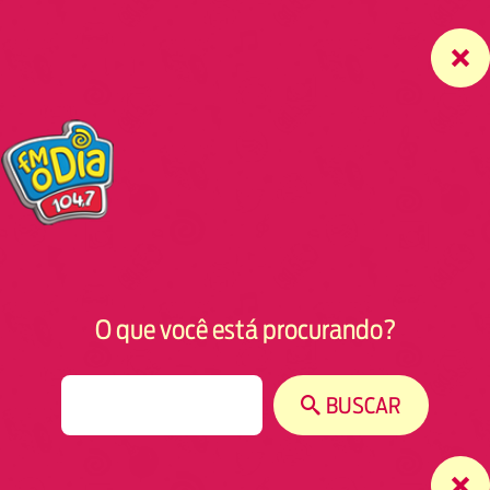
O que você está procurando?
S
BUSCAR
e
a
r