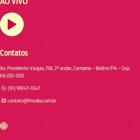
AO VIVO
Contatos
Av. Presidente Vargas, 158, 2° andar, Campina – Belém/PA – Cep:
66.010-000
(91) 99147-1047
contato@fmodia.com.br
s://www.instagram.com/fmodia.cabofrio/