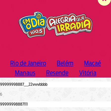
c
h
Rio de Janeiro
Belém
Macaé
Manaus
Resende
Vitória
6