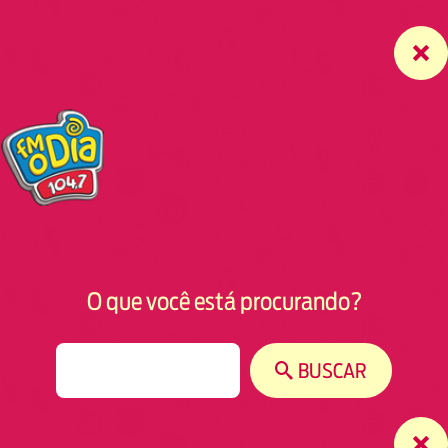
O que você está procurando?
S
BUSCAR
e
a
r