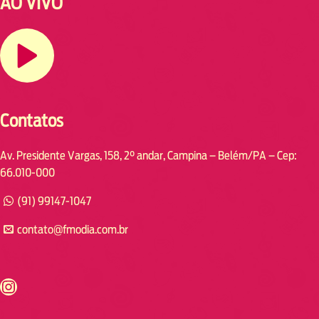
AO VIVO
Contatos
Av. Presidente Vargas, 158, 2° andar, Campina – Belém/PA – Cep:
66.010-000
(91) 99147-1047
contato@fmodia.com.br
s://www.instagram.com/fmodia.cabofrio/