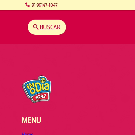
content
91 99147-1047
BUSCAR
MENU
Home