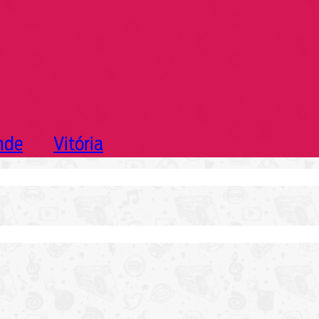
nde
Vitória