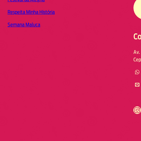
Respeita Minha História
Semana Maluca
Co
Av.
Cep
https://www.instagram.com/fmodia.cabofrio/