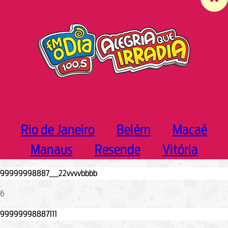
c
h
Rio de Janeiro
Belém
Macaé
Manaus
Resende
Vitória
6