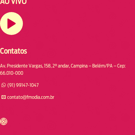
AO VIVO
Contatos
Av. Presidente Vargas, 158, 2° andar, Campina – Belém/PA – Cep:
66.010-000
(91) 99147-1047
contato@fmodia.com.br
s://www.instagram.com/fmodia.cabofrio/