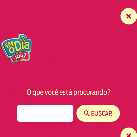
O que você está procurando?
S
BUSCAR
e
a
r