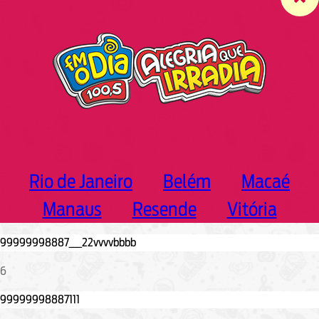
c
h
Rio de Janeiro
Belém
Macaé
Manaus
Resende
Vitória
6