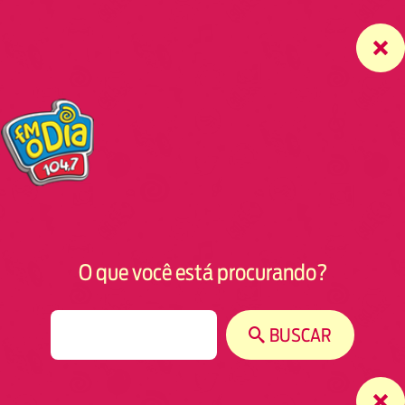
O que você está procurando?
S
BUSCAR
e
a
r