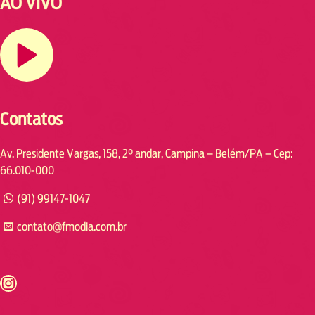
AO VIVO
Contatos
Av. Presidente Vargas, 158, 2° andar, Campina – Belém/PA – Cep:
66.010-000
(91) 99147-1047
contato@fmodia.com.br
s://www.instagram.com/fmodia.cabofrio/