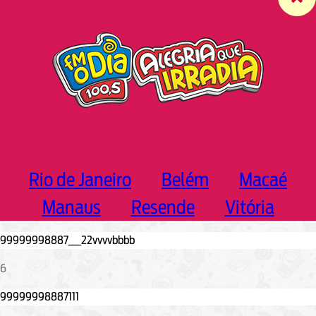
c
h
Rio de Janeiro
Belém
Macaé
Manaus
Resende
Vitória
6