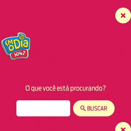
O que você está procurando?
S
BUSCAR
e
a
r