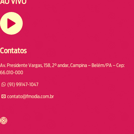
AO VIVO
Contatos
Av. Presidente Vargas, 158, 2° andar, Campina – Belém/PA – Cep:
66.010-000
(91) 99147-1047
contato@fmodia.com.br
s://www.instagram.com/fmodia.cabofrio/