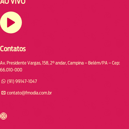
AO VIVO
Contatos
Av. Presidente Vargas, 158, 2° andar, Campina – Belém/PA – Cep:
66.010-000
(91) 99147-1047
contato@fmodia.com.br
s://www.instagram.com/fmodia.cabofrio/