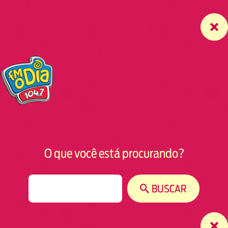
O que você está procurando?
S
BUSCAR
e
a
r