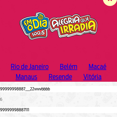
c
h
Rio de Janeiro
Belém
Macaé
Manaus
Resende
Vitória
6