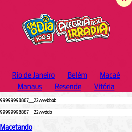
c
h
Rio de Janeiro
Belém
Macaé
Manaus
Resende
Vitória
Macetando