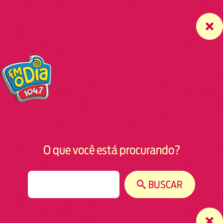
O que você está procurando?
S
BUSCAR
e
a
r