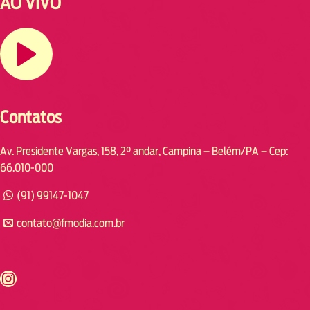
AO VIVO
Contatos
Av. Presidente Vargas, 158, 2° andar, Campina – Belém/PA – Cep:
66.010-000
(91) 99147-1047
contato@fmodia.com.br
s://www.instagram.com/fmodia.cabofrio/