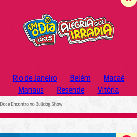
c
h
Rio de Janeiro
Belém
Macaé
Manaus
Resende
Vitória
Doce Encontro no Bulldog Show