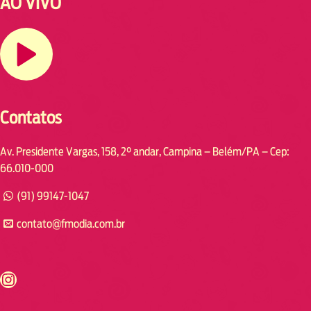
AO VIVO
Contatos
Av. Presidente Vargas, 158, 2° andar, Campina – Belém/PA – Cep:
66.010-000
(91) 99147-1047
contato@fmodia.com.br
s://www.instagram.com/fmodia.cabofrio/