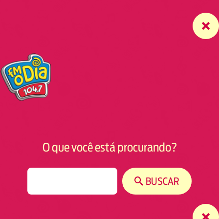
O que você está procurando?
S
BUSCAR
e
a
r