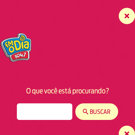
O que você está procurando?
S
BUSCAR
e
a
r