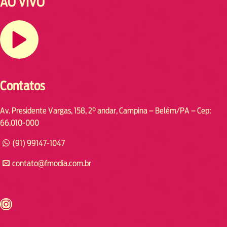
AO VIVO
Contatos
Av. Presidente Vargas, 158, 2° andar, Campina – Belém/PA – Cep:
66.010-000
(91) 99147-1047
contato@fmodia.com.br
s://www.instagram.com/fmodia.cabofrio/