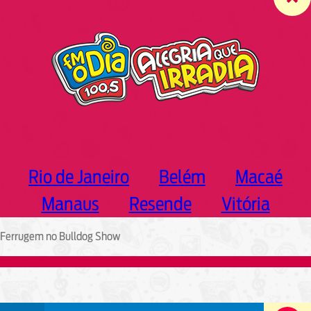
c
h
Rio de Janeiro
Belém
Macaé
Manaus
Resende
Vitória
Ferrugem no Bulldog Show