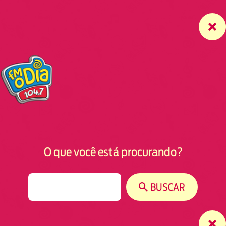
O que você está procurando?
S
BUSCAR
e
a
r