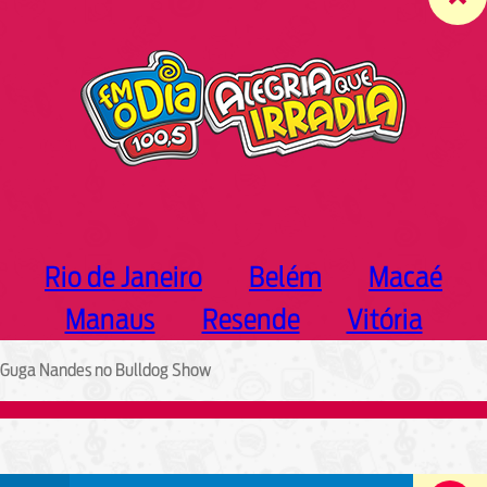
c
h
Rio de Janeiro
Belém
Macaé
Manaus
Resende
Vitória
Guga Nandes no Bulldog Show