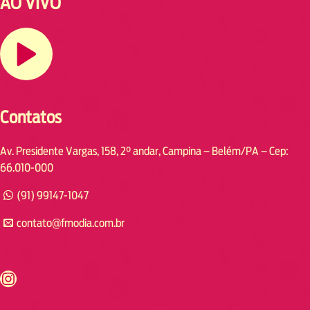
AO VIVO
Contatos
Av. Presidente Vargas, 158, 2° andar, Campina – Belém/PA – Cep:
66.010-000
(91) 99147-1047
contato@fmodia.com.br
s://www.instagram.com/fmodia.cabofrio/