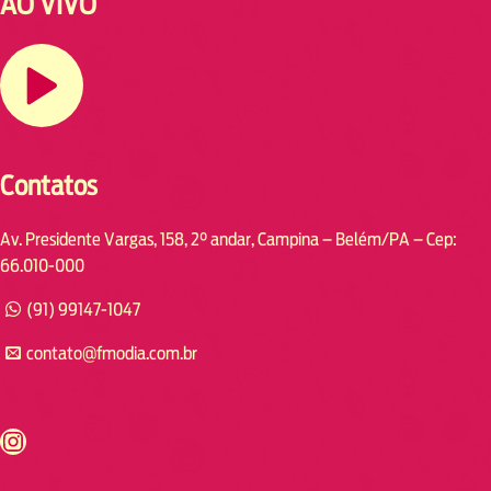
AO VIVO
Contatos
Av. Presidente Vargas, 158, 2° andar, Campina – Belém/PA – Cep:
66.010-000
(91) 99147-1047
contato@fmodia.com.br
s://www.instagram.com/fmodia.cabofrio/