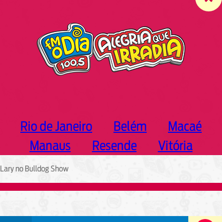
c
h
Rio de Janeiro
Belém
Macaé
Manaus
Resende
Vitória
Lary no Bulldog Show