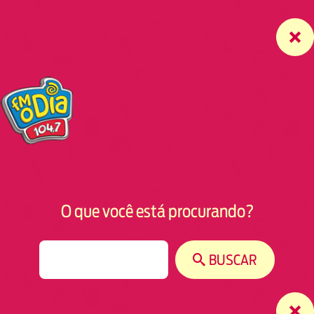
O que você está procurando?
S
BUSCAR
e
a
r