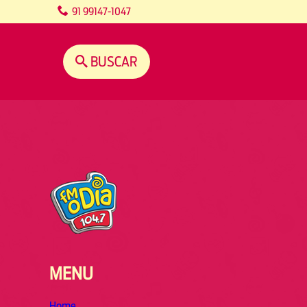
content
91 99147-1047
BUSCAR
MENU
Home