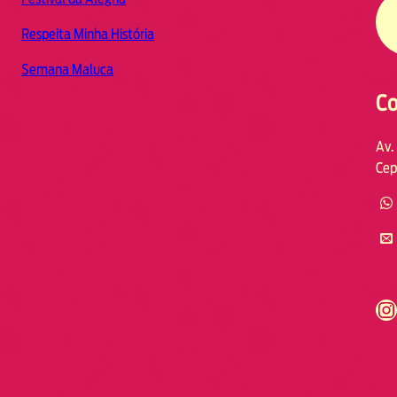
Respeita Minha História
Semana Maluca
Co
Av.
Cep
https://www.instagram.com/fmodia.cabofrio/