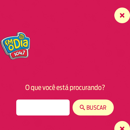
O que você está procurando?
S
BUSCAR
e
a
r