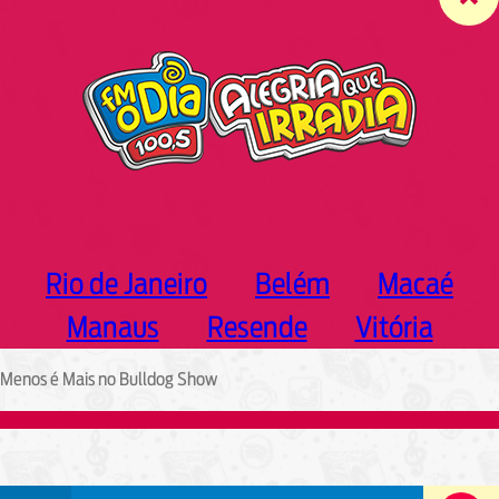
c
h
Rio de Janeiro
Belém
Macaé
Manaus
Resende
Vitória
Menos é Mais no Bulldog Show