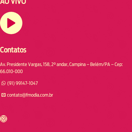
AO VIVO
Contatos
Av. Presidente Vargas, 158, 2° andar, Campina – Belém/PA – Cep:
66.010-000
(91) 99147-1047
contato@fmodia.com.br
s://www.instagram.com/fmodia.cabofrio/