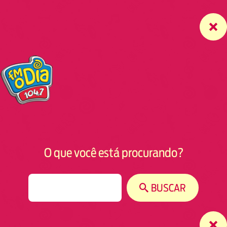
O que você está procurando?
S
BUSCAR
e
a
r