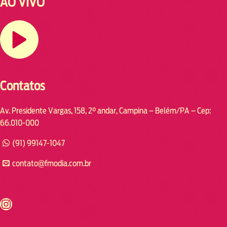
AO VIVO
Contatos
Av. Presidente Vargas, 158, 2° andar, Campina – Belém/PA – Cep:
66.010-000
(91) 99147-1047
contato@fmodia.com.br
s://www.instagram.com/fmodia.cabofrio/