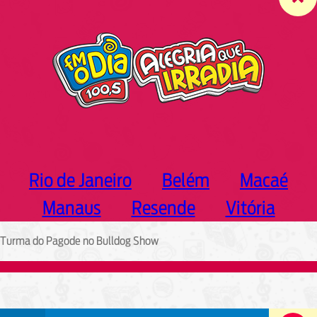
c
h
Rio de Janeiro
Belém
Macaé
Manaus
Resende
Vitória
Turma do Pagode no Bulldog Show