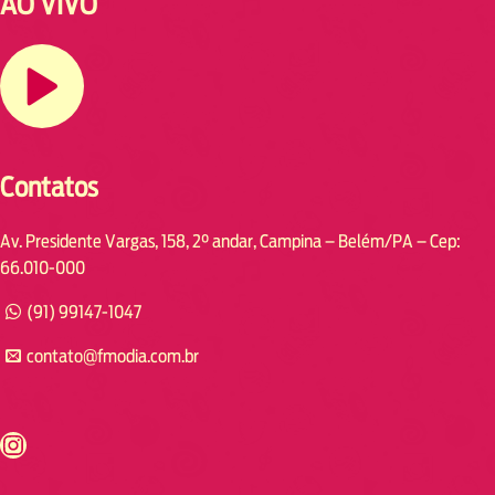
AO VIVO
Contatos
Av. Presidente Vargas, 158, 2° andar, Campina – Belém/PA – Cep:
66.010-000
(91) 99147-1047
contato@fmodia.com.br
s://www.instagram.com/fmodia.cabofrio/