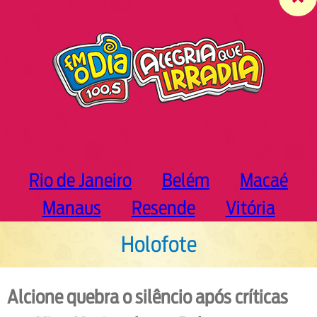
c
h
Rio de Janeiro
Belém
Macaé
Manaus
Resende
Vitória
Holofote
Alcione quebra o silêncio após críticas