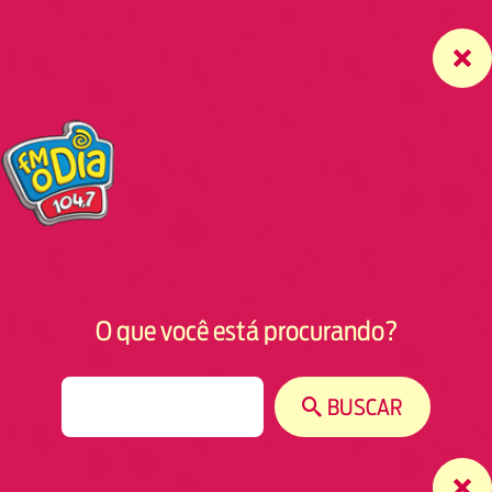
O que você está procurando?
S
BUSCAR
e
a
r