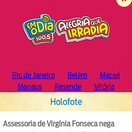
c
h
Rio de Janeiro
Belém
Macaé
Manaus
Resende
Vitória
Holofote
Assessoria de Virgínia Fonseca nega