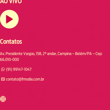
AO VIVO
Contatos
Av. Presidente Vargas, 158, 2° andar, Campina – Belém/PA – Cep:
66.010-000
(91) 99147-1047
contato@fmodia.com.br
s://www.instagram.com/fmodia.cabofrio/