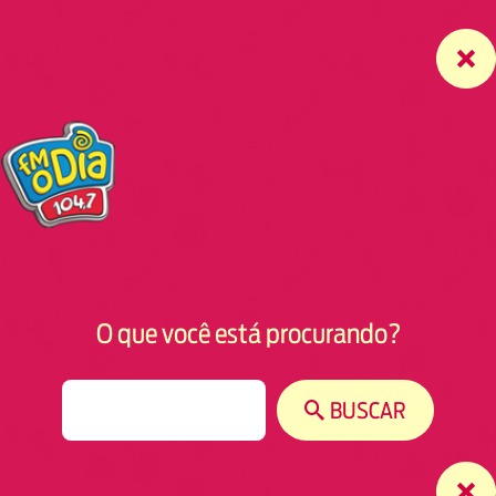
O que você está procurando?
S
BUSCAR
e
a
r