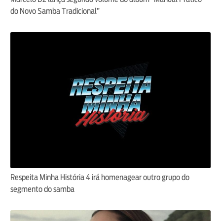
do Novo Samba Tradicional”
Respeita Minha História 4 irá homenagear outro grupo do
segmento do samba