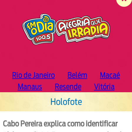
c
h
Rio de Janeiro
Belém
Macaé
Manaus
Resende
Vitória
Holofote
Cabo Pereira explica como identificar