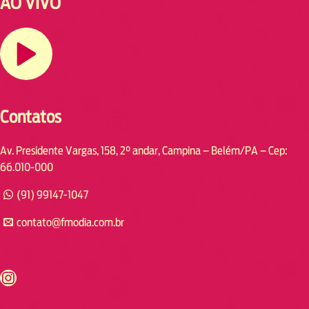
AO VIVO
Contatos
Av. Presidente Vargas, 158, 2° andar, Campina – Belém/PA – Cep:
66.010-000
(91) 99147-1047
contato@fmodia.com.br
s://www.instagram.com/fmodia.cabofrio/