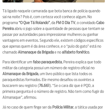
Tá ligado naquele camarada que bota banca de polícia quando
sai na noite? Pois é, com certeza você conhece algum. No
programa
“O Que Tá Rolando”
, da
FM O Dia TV
, o convidado
Cabo
Pereira
abriu o jogo sobre a quantidade de pessoas que tentam se
passar por autoridades para impressionar mulheres ou ganhar
vantagens em eventos. Segundo ele, existem códigos específicos
que apenas quem é da área conhece, e o “pulo do gato” está no
chamado
Almanaque da Brigada
e no
alfabeto fonético
.
Para identificar um
falso paraquedista
, Pereira explica que todo
militar da categoria possui um número de registro oficial no
Almanaque da Brigada
, um livro público que lista todos os
paraquedistas formados. Ele mesmo desafiou os ouvintes a
buscarem seu registro (
76.661
). “Se o cara diz que é PQD, a
primeira pergunta é o número de registro. Não tem como fugir do
Almanaque”, afirmou.
Já no caso de quem finge ser da
Polícia Militar
, a tática usada por