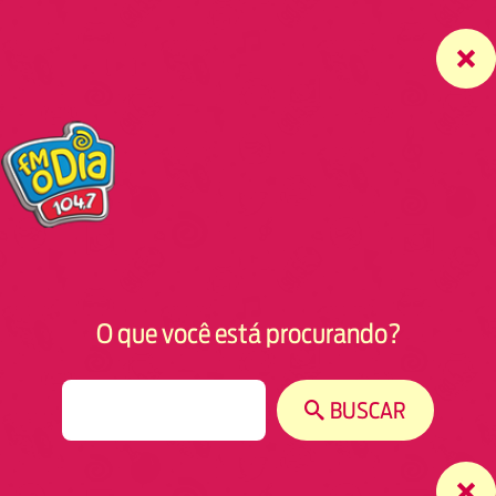
O que você está procurando?
S
BUSCAR
e
a
r