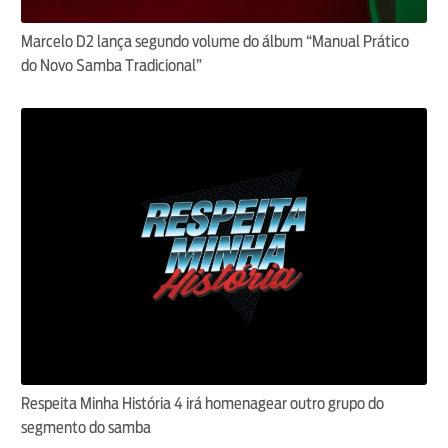
Marcelo D2 lança segundo volume do álbum “Manual Prático
do Novo Samba Tradicional”
Respeita Minha História 4 irá homenagear outro grupo do
segmento do samba