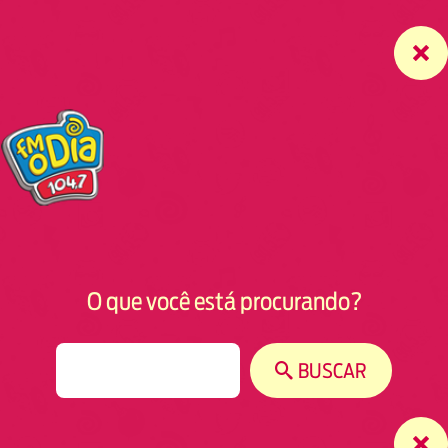
O que você está procurando?
S
BUSCAR
e
a
r