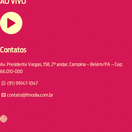
AO VIVO
Contatos
Av. Presidente Vargas, 158, 2° andar, Campina – Belém/PA – Cep:
66.010-000
(91) 99147-1047
contato@fmodia.com.br
s://www.instagram.com/fmodia.cabofrio/