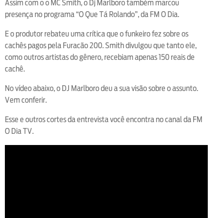
Assim com o o MC Smith, o Dj Marlboro também marcou
presença no programa “O Que Tá Rolando”, da FM O Dia.
E o produtor rebateu uma crítica que o funkeiro fez sobre os
cachês pagos pela Furacão 200. Smith divulgou que tanto ele,
como outros artistas do gênero, recebiam apenas 150 reais de
cachê.
No vídeo abaixo, o DJ Marlboro deu a sua visão sobre o assunto.
Vem conferir.
Esse e outros cortes da entrevista você encontra no canal da FM
O Dia TV.