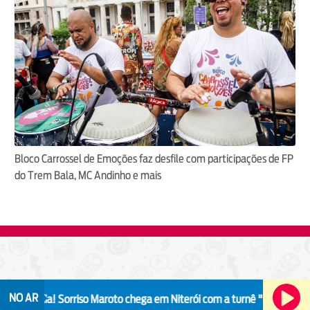
Bloco Carrossel de Emoções faz desfile com participações de FP
do Trem Bala, MC Andinho e mais
FM O Dia
NO AR
A