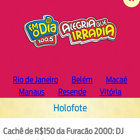
c
h
Rio de Janeiro
Belém
Macaé
Manaus
Resende
Vitória
Holofote
Cachê de R$150 da Furacão 2000: DJ