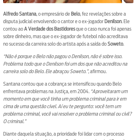
Alfredo Santana
, o empresário de
Belo
, fez revelações sobre a
disputa judicial envolvendo o cantor e o ex-jogador
Denilson
. Ele
contou ao
A Verdade dos Bastidores
que o caso nunca foi apenas
sobre dinheiro, mas que o ex-jogador de futebol não acreditava
no sucesso da carreira solo do artista após a saída do
Soweto
.
“Não é porque o Belo não pagou o Denilson, não é sobre isso.
Problema todo que o Denilson foi um dos que não acreditou na
carreira solo do Belo. Ele abraçou Soweto.”
, afirmou.
Santana contou que a cobrança se intensificou quando Belo
enfrentava problemas na Justiça, em 2004.
“Aproveitaram um
momento em que você tinha um problema criminal para ir em
cima de uma questão cível. Aí eu te pergunto: você tem um
problema criminal, você vai resolver o problema criminal ou cívil?
O criminal.”
Diante daquela situação, a prioridade foi lidar com o processo