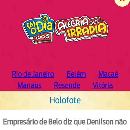
c
h
Rio de Janeiro
Belém
Macaé
Manaus
Resende
Vitória
Holofote
Empresário de Belo diz que Denilson não