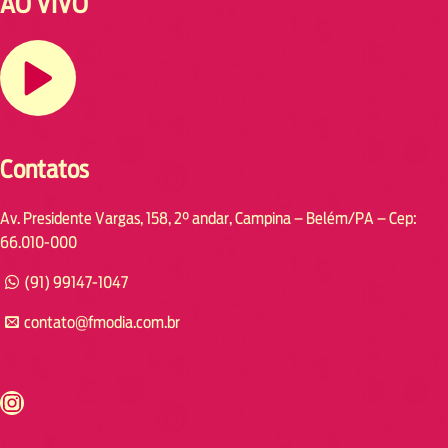
AO VIVO
Contatos
Av. Presidente Vargas, 158, 2° andar, Campina – Belém/PA – Cep:
66.010-000
(91) 99147-1047
contato@fmodia.com.br
s://www.instagram.com/fmodia.cabofrio/