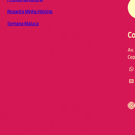
Respeita Minha História
Semana Maluca
Co
Av.
Cep
https://www.instagram.com/fmodia.cabofrio/