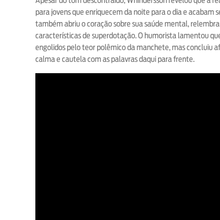
Apesar do tom descontraído, Whindersson revelou que a real
para jovens que enriquecem da noite para o dia e acabam 
também abriu o coração sobre sua saúde mental, relembr
características de superdotação. O humorista lamentou que
engolidos pelo teor polêmico da manchete, mas concluiu af
calma e cautela com as palavras daqui para frente.