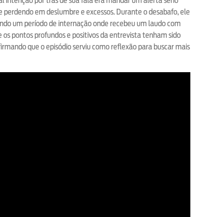
 intenção por trás de sua fala era mandar um alerta sério
se perdendo em deslumbre e excessos. Durante o desabafo, ele
ando um período de internação onde recebeu um laudo com
 os pontos profundos e positivos da entrevista tenham sido
irmando que o episódio serviu como reflexão para buscar mais