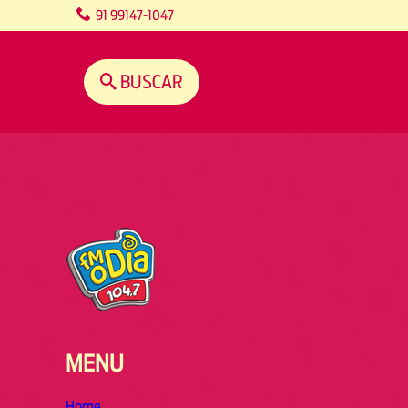
content
91 99147-1047
BUSCAR
MENU
Home