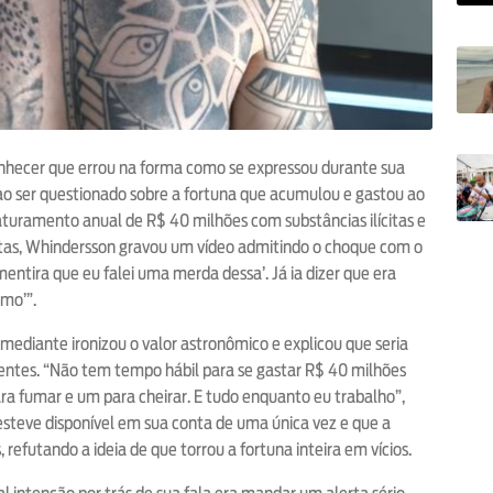
onhecer que errou na forma como se expressou durante sua
ao ser questionado sobre a fortuna que acumulou e gastou ao
faturamento anual de R$ 40 milhões com substâncias ilícitas e
utas, Whindersson gravou um vídeo admitindo o choque com o
‘mentira que eu falei uma merda dessa’. Já ia dizer que era
smo’”.
mediante ironizou o valor astronômico e explicou que seria
entes. “Não tem tempo hábil para se gastar R$ 40 milhões
ara fumar e um para cheirar. E tudo enquanto eu trabalho”,
esteve disponível em sua conta de uma única vez e que a
refutando a ideia de que torrou a fortuna inteira em vícios.