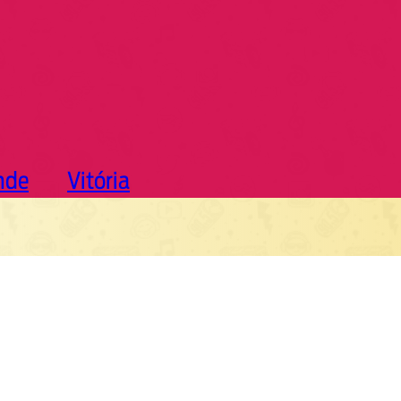
nde
Vitória