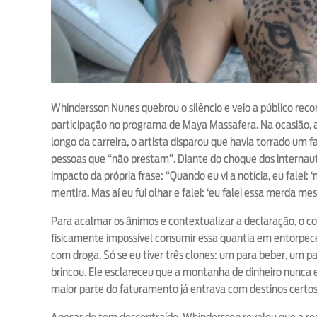
Whindersson Nunes quebrou o silêncio e veio a público rec
participação no programa de Maya Massafera. Na ocasião, 
longo da carreira, o artista disparou que havia torrado um 
pessoas que “não prestam”. Diante do choque dos interna
impacto da própria frase: “Quando eu vi a notícia, eu falei: 
mentira. Mas aí eu fui olhar e falei: ‘eu falei essa merda me
Para acalmar os ânimos e contextualizar a declaração, o co
fisicamente impossível consumir essa quantia em entorpec
com droga. Só se eu tiver três clones: um para beber, um p
brincou. Ele esclareceu que a montanha de dinheiro nunca 
maior parte do faturamento já entrava com destinos certos, 