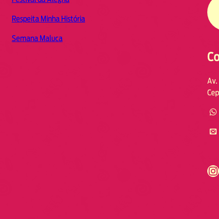
Respeita Minha História
Semana Maluca
Co
Av.
Cep
https://www.instagram.com/fmodia.cabofrio/