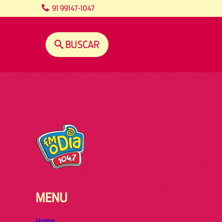
content
91 99147-1047
BUSCAR
MENU
Home