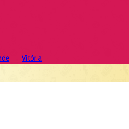
nde
Vitória