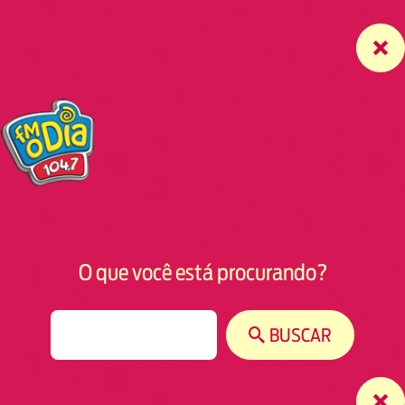
O que você está procurando?
S
BUSCAR
e
a
r