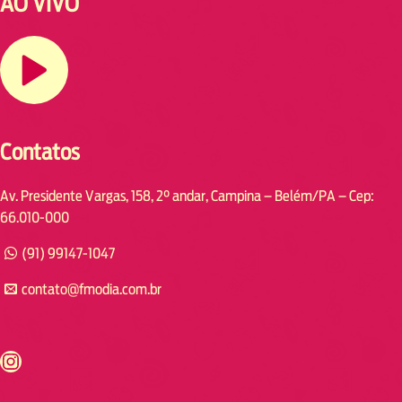
AO VIVO
Contatos
Av. Presidente Vargas, 158, 2° andar, Campina – Belém/PA – Cep:
66.010-000
(91) 99147-1047
contato@fmodia.com.br
s://www.instagram.com/fmodia.cabofrio/