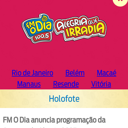
c
h
Rio de Janeiro
Belém
Macaé
Manaus
Resende
Vitória
Holofote
FM O Dia anuncia programação da