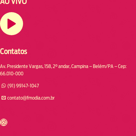
AO VIVO
Contatos
Av. Presidente Vargas, 158, 2° andar, Campina – Belém/PA – Cep:
66.010-000
(91) 99147-1047
contato@fmodia.com.br
s://www.instagram.com/fmodia.cabofrio/