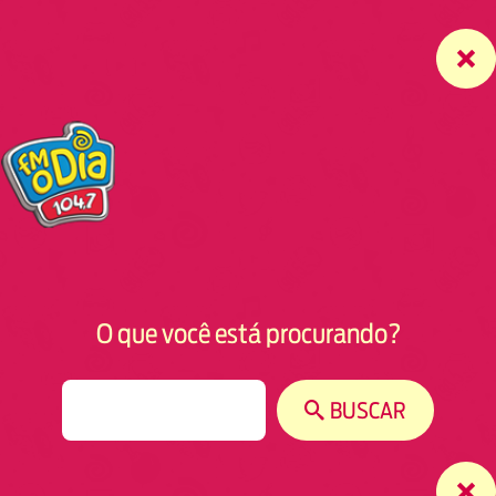
O que você está procurando?
S
BUSCAR
e
a
r