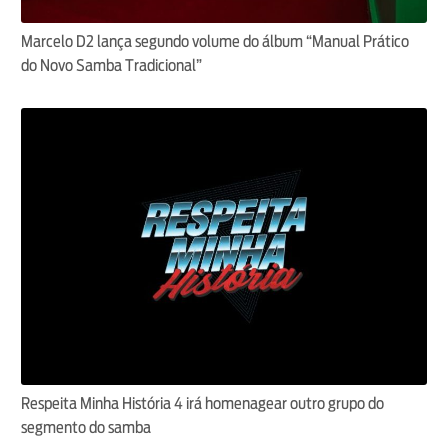
Marcelo D2 lança segundo volume do álbum “Manual Prático
do Novo Samba Tradicional”
Respeita Minha História 4 irá homenagear outro grupo do
segmento do samba