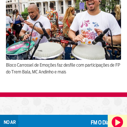
Bloco Carrossel de Emoções faz desfile com participações de FP
do Trem Bala, MC Andinho e mais
FM O Dia
NO AR
Alegria que irradia!
P