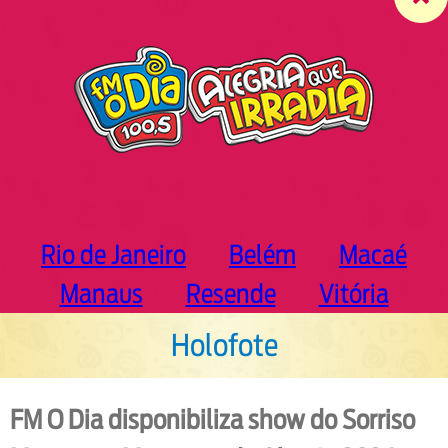
c
h
Rio de Janeiro
Belém
Macaé
Manaus
Resende
Vitória
Holofote
FM O Dia disponibiliza show do Sorriso