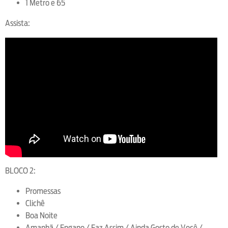
1 Metro e 65
Assista:
BLOCO 2:
Promessas
Clichê
Boa Noite
Amanhã / Engano / Faz Assim / Ainda Gosto de Você /