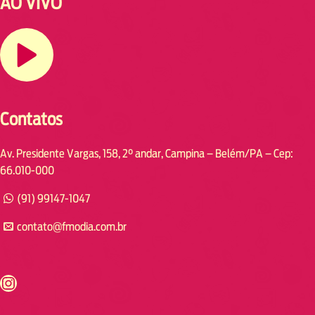
AO VIVO
Contatos
Av. Presidente Vargas, 158, 2° andar, Campina – Belém/PA – Cep:
66.010-000
(91) 99147-1047
contato@fmodia.com.br
s://www.instagram.com/fmodia.cabofrio/