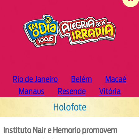
c
h
Rio de Janeiro
Belém
Macaé
Manaus
Resende
Vitória
Holofote
Instituto Nair e Hemorio promovem