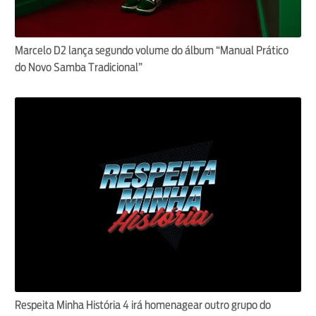
Marcelo D2 lança segundo volume do álbum “Manual Prático
do Novo Samba Tradicional”
Respeita Minha História 4 irá homenagear outro grupo do