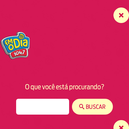
O que você está procurando?
S
BUSCAR
e
a
r