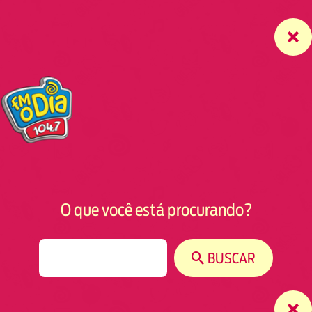
O que você está procurando?
S
BUSCAR
e
a
r