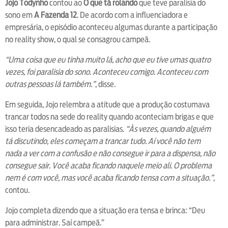
Jojo Todynho
contou ao
O que tá rolando
que teve paralisia do
sono em
A Fazenda 12
. De acordo com a influenciadora e
empresária, o episódio aconteceu algumas durante a participação
no reality show, o qual se consagrou campeã.
“Uma coisa que eu tinha muito lá, acho que eu tive umas quatro
vezes, foi paralisia do sono. Aconteceu comigo. Aconteceu com
outras pessoas lá também.”
, disse.
Em seguida, Jojo relembra a atitude que a produção costumava
trancar todos na sede do reality quando aconteciam brigas e que
isso teria desencadeado as paralisias.
“Às vezes, quando alguém
tá discutindo, eles começam a trancar tudo. Aí você não tem
nada a ver com a confusão e não consegue ir para a dispensa, não
consegue sair. Você acaba ficando naquele meio ali. O problema
nem é com você, mas você acaba ficando tensa com a situação.”
,
contou.
Jojo completa dizendo que a situação era tensa e brinca: “Deu
para administrar. Saí campeã.”