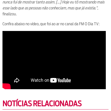
nunca fui de mostrar tanto assim. […] Hoje eu tô mostrando mais
esse lado que as pessoas não conheciam, mas que já existia.”
,
finalizou.
Confira abaixo no vídeo, que foi ao ar no canal da FM O Dia TV:
NOTÍCIAS RELACIONADAS