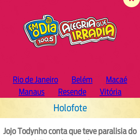
c
h
Rio de Janeiro
Belém
Macaé
Manaus
Resende
Vitória
Holofote
Jojo Todynho conta que teve paralisia do