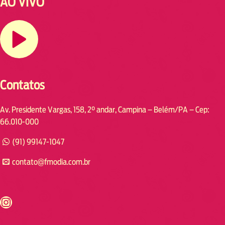
AO VIVO
Contatos
Av. Presidente Vargas, 158, 2° andar, Campina – Belém/PA – Cep:
66.010-000
(91) 99147-1047
contato@fmodia.com.br
s://www.instagram.com/fmodia.cabofrio/