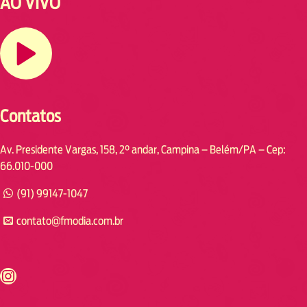
AO VIVO
Contatos
Av. Presidente Vargas, 158, 2° andar, Campina – Belém/PA – Cep:
66.010-000
(91) 99147-1047
contato@fmodia.com.br
s://www.instagram.com/fmodia.cabofrio/