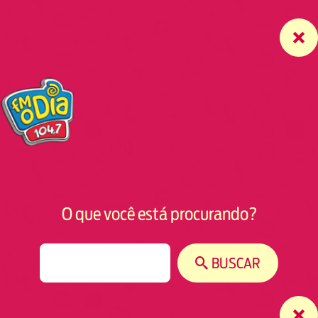
O que você está procurando?
S
BUSCAR
e
a
r