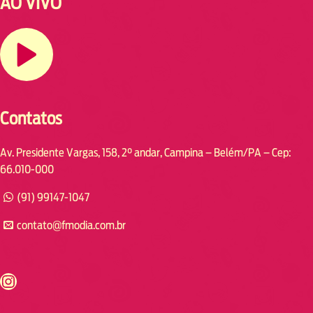
AO VIVO
Contatos
Av. Presidente Vargas, 158, 2° andar, Campina – Belém/PA – Cep:
66.010-000
(91) 99147-1047
contato@fmodia.com.br
s://www.instagram.com/fmodia.cabofrio/