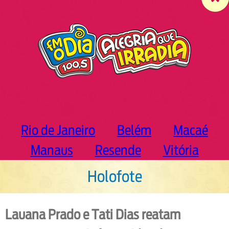
c
h
Rio de Janeiro
Belém
Macaé
Manaus
Resende
Vitória
Holofote
Lauana Prado e Tati Dias reatam