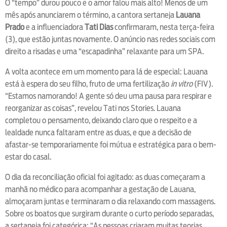
O “tempo” durou pouco e o amor falou mais alto! Menos de um
mês após anunciarem o término, a cantora sertaneja
Lauana
Prado
e a influenciadora
Tati Dias
confirmaram, nesta terça-feira
(3), que estão juntas novamente. O anúncio nas redes sociais com
direito a risadas e uma “escapadinha” relaxante para um SPA.
A volta acontece em um momento para lá de especial: Lauana
está à espera do seu filho, fruto de uma fertilização
in vitro
(FIV).
“Estamos namorando! A gente só deu uma pausa para respirar e
reorganizar as coisas”, revelou Tati nos Stories. Lauana
completou o pensamento, deixando claro que o respeito e a
lealdade nunca faltaram entre as duas, e que a decisão de
afastar-se temporariamente foi mútua e estratégica para o bem-
estar do casal.
O dia da reconciliação oficial foi agitado: as duas começaram a
manhã no médico para acompanhar a gestação de Lauana,
almoçaram juntas e terminaram o dia relaxando com massagens.
Sobre os boatos que surgiram durante o curto período separadas,
a sertaneja foi categórica: “As pessoas criaram muitas teorias,