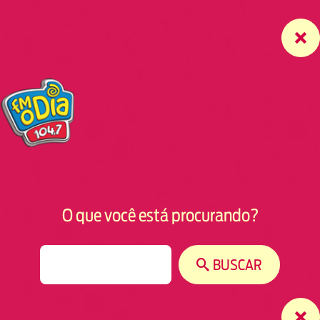
O que você está procurando?
S
BUSCAR
e
a
r