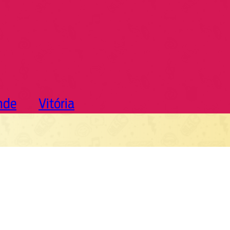
nde
Vitória