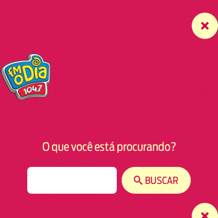
O que você está procurando?
S
BUSCAR
e
a
r