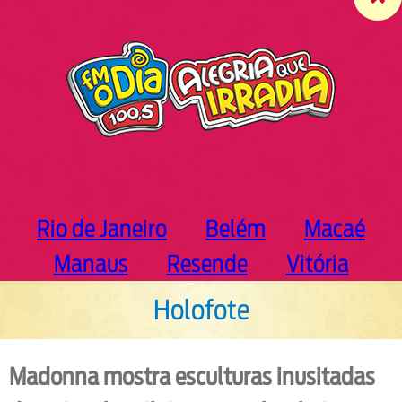
c
h
Rio de Janeiro
Belém
Macaé
Manaus
Resende
Vitória
Holofote
Madonna mostra esculturas inusitadas