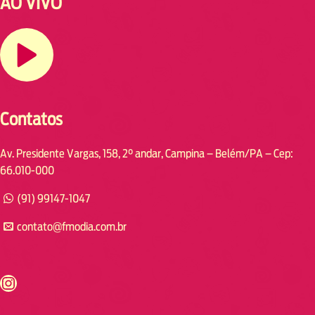
AO VIVO
Contatos
Av. Presidente Vargas, 158, 2° andar, Campina – Belém/PA – Cep:
66.010-000
(91) 99147-1047
contato@fmodia.com.br
s://www.instagram.com/fmodia.cabofrio/