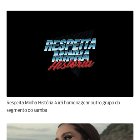
Respeita Minha História 4 irá homenagear outro grupo do
segmento do samba