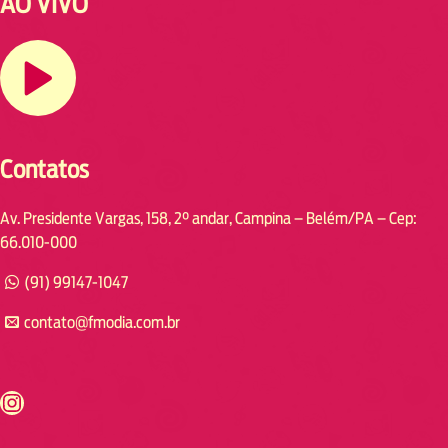
AO VIVO
Contatos
Av. Presidente Vargas, 158, 2° andar, Campina – Belém/PA – Cep:
66.010-000
(91) 99147-1047
contato@fmodia.com.br
s://www.instagram.com/fmodia.cabofrio/