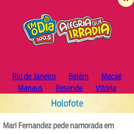
c
h
Rio de Janeiro
Belém
Macaé
Manaus
Resende
Vitória
Holofote
Mari Fernandez pede namorada em