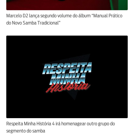
Marcelo D2 lança segundo volume do álbum “Manual Prático
do Novo Samba Tradicional”
Respeita Minha História 4 irá homenagear outro grupo do
segmento do samba