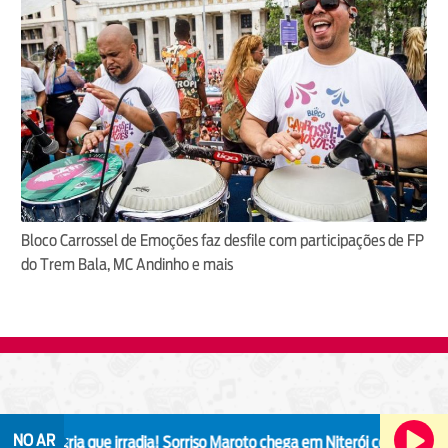
Bloco Carrossel de Emoções faz desfile com participações de FP
do Trem Bala, MC Andinho e mais
NO AR
ia que irradia!
Sorriso Maroto chega em Niterói com a turnê "Sorriso 