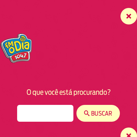
O que você está procurando?
S
BUSCAR
e
a
r