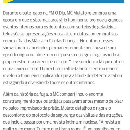
Durante o bate-papo na FM O Dia, MC Mulato relembrou uma
época em que o sistema carcerário fluminense promovia grandes
eventos internos para os detentos, com sorteios de geladeiras,
televisões e apresentações musicais em datas comemorativas,
como o Dia das Mães e o Dia das Crianças. No entanto, esses
shows foram cancelados permanentemente por causa de um
episódio digno de filme: um dos presos conseguiu fugir usando a
própria estrutura da equipe de som. “Teve um louco lá que entrou
numa caixa de som. O cara tirou o alto-falante e entrou mano”,
revelou o funqueiro, explicando que a atitude do detento acabou
estragando a diversão de todos os outros internos.
Além da história da fuga, o MC compartilhou o enorme
constrangimento que os artistas passavam antes mesmo de pisar
no palco improvisado da prisão. Mulato detalhou o rigor e o
desconforto do protocolo de segurança das visitas e das atrações,
que incluía passar por uma revista íntima minuciosa. “A revista é
muito ruim mano. Tu tem que tirar a roupa. É um bagulho muito