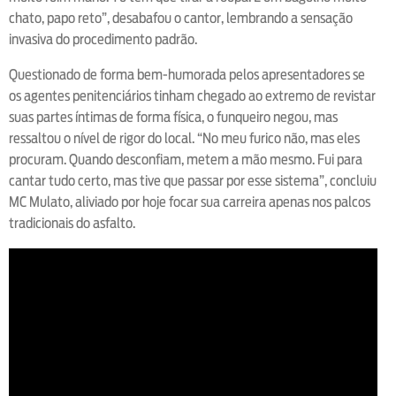
chato, papo reto”, desabafou o cantor, lembrando a sensação
invasiva do procedimento padrão.
Questionado de forma bem-humorada pelos apresentadores se
os agentes penitenciários tinham chegado ao extremo de revistar
suas partes íntimas de forma física, o funqueiro negou, mas
ressaltou o nível de rigor do local. “No meu furico não, mas eles
procuram. Quando desconfiam, metem a mão mesmo. Fui para
cantar tudo certo, mas tive que passar por esse sistema”, concluiu
MC Mulato, aliviado por hoje focar sua carreira apenas nos palcos
tradicionais do asfalto.