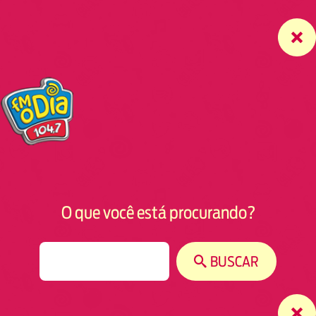
O que você está procurando?
S
BUSCAR
e
a
r