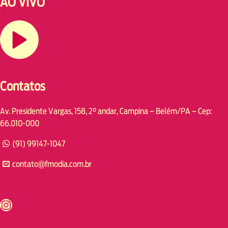
AO VIVO
Contatos
Av. Presidente Vargas, 158, 2° andar, Campina – Belém/PA – Cep:
66.010-000
(91) 99147-1047
contato@fmodia.com.br
s://www.instagram.com/fmodia.cabofrio/