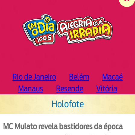
c
h
Rio de Janeiro
Belém
Macaé
Manaus
Resende
Vitória
Holofote
MC Mulato revela bastidores da época