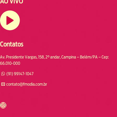
AO VIVO
Contatos
Av. Presidente Vargas, 158, 2° andar, Campina – Belém/PA – Cep:
66.010-000
(91) 99147-1047
contato@fmodia.com.br
s://www.instagram.com/fmodia.cabofrio/