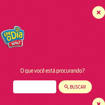
O que você está procurando?
S
BUSCAR
e
a
r