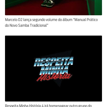
Marcelo D2 lança segundo volume do álbum “Manual Prático
do Novo Samba Tradicional”
Respeita Minha História 4 irá homenagear outro grupo do