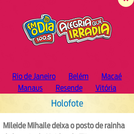
c
h
Rio de Janeiro
Belém
Macaé
Manaus
Resende
Vitória
Holofote
Mileide Mihaile deixa o posto de rainha