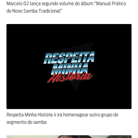
Marcelo D2 lança segundo volume do álbum “Manual Prático
do Novo Samba Tradicional”
Respeita Minha História 4 irá homenagear outro grupo do
segmento do samba