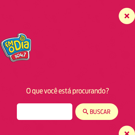
O que você está procurando?
S
BUSCAR
e
a
r