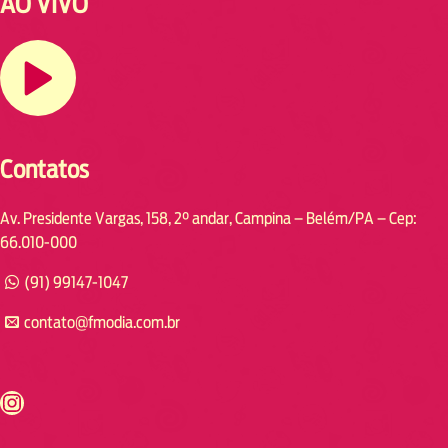
AO VIVO
Contatos
Av. Presidente Vargas, 158, 2° andar, Campina – Belém/PA – Cep:
66.010-000
(91) 99147-1047
contato@fmodia.com.br
s://www.instagram.com/fmodia.cabofrio/