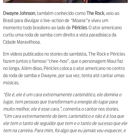
Dwayne Johnson
, também conhecido como
The Rock
, veio ao
Brasil para divulgar o live-action de
“Moana”
e viveu um
momento todo brasileiro ao lado de
Péricles
. O ator americano
curtiu uma roda de samba com direito a vista paradisíaca da
Cidade Maravilhosa.
Em vídeos publicados no stories do sambista, The Rock e Péricles
fazem juntos o famoso “chee-hoo”, que o personagem Maui faz
no longa. Além disso, Péricles coloca o ator americano no centro
da roda de samba e Dwayne, por sua vez, tenta até cantar umas
músicas.
“Ele é, ele é um cara extremamente carismático, ele domina o
lugar, tem pessoas que transformam a energia do lugar para
muito melhor, ele é esse cara.”
, comenta o cantor nos stories.
“Um cara extremamente do bem, carismático e não é à toa que
ele tem o tanto de seguidor que tem e o tanto de sucesso que ele
tem na carreira. Para mim, foi algo que eu jamais vou esquecer, e