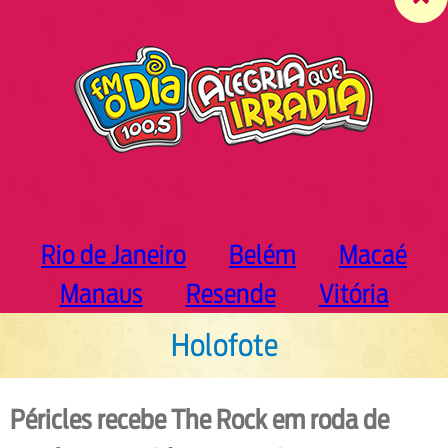
c
h
Rio de Janeiro
Belém
Macaé
Manaus
Resende
Vitória
Holofote
Péricles recebe The Rock em roda de