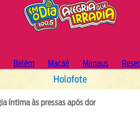
Belém
Macaé
Manaus
Rese
Holofote
gia íntima às pressas após dor