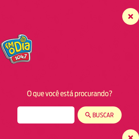
O que você está procurando?
S
BUSCAR
e
a
r