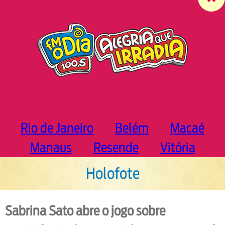
c
h
Rio de Janeiro
Belém
Macaé
Manaus
Resende
Vitória
Holofote
Sabrina Sato abre o jogo sobre