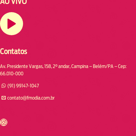
AO VIVO
Contatos
Av. Presidente Vargas, 158, 2° andar, Campina – Belém/PA – Cep:
66.010-000
(91) 99147-1047
contato@fmodia.com.br
s://www.instagram.com/fmodia.cabofrio/