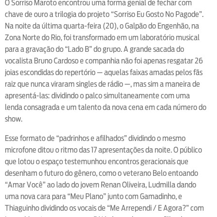
O Sorriso Maroto encontrou uma forma genial de fechar com
chave de ouro a trilogia do projeto “Sorriso Eu Gosto No Pagode”.
Na noite da última quarta-feira (20), o Galpão do Engenhão, na
Zona Norte do Rio, foi transformado em um laboratório musical
para a gravação do “Lado B” do grupo. A grande sacada do
vocalista Bruno Cardoso e companhia não foi apenas resgatar 26
joias escondidas do repertório — aquelas faixas amadas pelos fãs
raiz que nunca viraram singles de rádio —, mas sim a maneira de
apresentá-las: dividindo o palco simultaneamente com uma
lenda consagrada e um talento da nova cena em cada número do
show.
Esse formato de “padrinhos e afilhados” dividindo o mesmo
microfone ditou o ritmo das 17 apresentações da noite. O público
que lotou o espaço testemunhou encontros geracionais que
desenham o futuro do gênero, como o veterano Belo entoando
“Amar Você” ao lado do jovem Renan Oliveira, Ludmilla dando
uma nova cara para “Meu Plano” junto com Gamadinho, e
Thiaguinho dividindo os vocais de “Me Arrependi / E Agora?” com