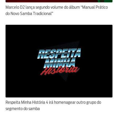
Marcelo D2 lança segundo volume do álbum “Manual Prático
do Novo Samba Tradicional”
Respeita Minha História 4 irá homenagear outro grupo do
segmento do samba