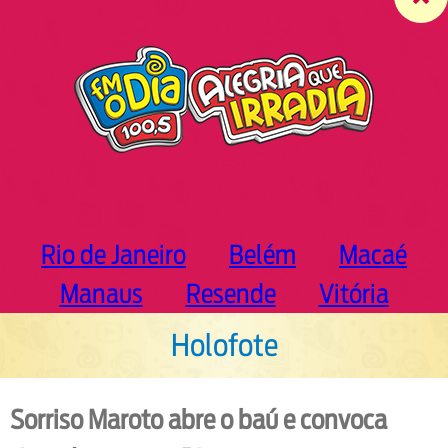
c
h
Rio de Janeiro
Belém
Macaé
Manaus
Resende
Vitória
Holofote
Sorriso Maroto abre o baú e convoca