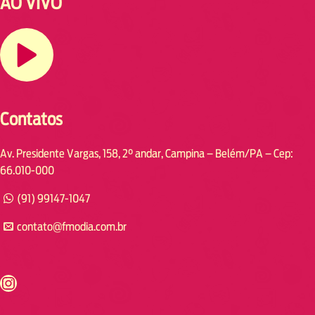
AO VIVO
Contatos
Av. Presidente Vargas, 158, 2° andar, Campina – Belém/PA – Cep:
66.010-000
(91) 99147-1047
contato@fmodia.com.br
s://www.instagram.com/fmodia.cabofrio/