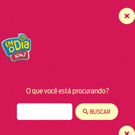
O que você está procurando?
S
BUSCAR
e
a
r