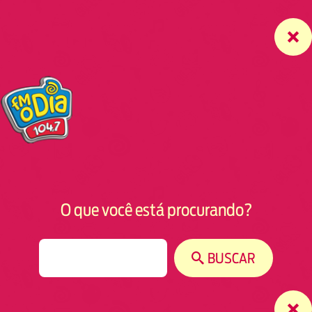
O que você está procurando?
S
BUSCAR
e
a
r