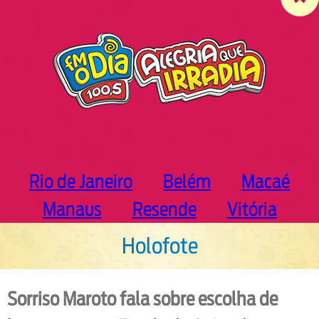
c
h
Rio de Janeiro
Belém
Macaé
Manaus
Resende
Vitória
Holofote
Sorriso Maroto fala sobre escolha de