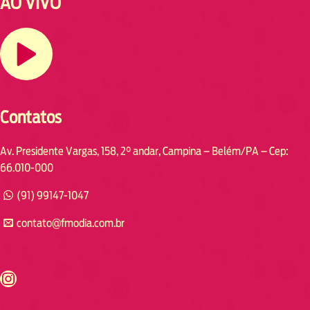
AO VIVO
Contatos
Av. Presidente Vargas, 158, 2° andar, Campina – Belém/PA – Cep:
66.010-000
(91) 99147-1047
contato@fmodia.com.br
s://www.instagram.com/fmodia.cabofrio/