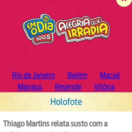
c
h
Rio de Janeiro
Belém
Macaé
Manaus
Resende
Vitória
Holofote
Thiago Martins relata susto com a