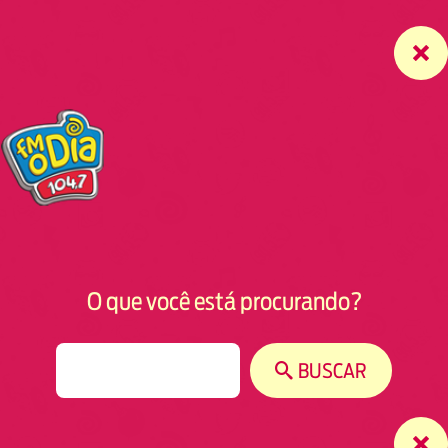
O que você está procurando?
S
BUSCAR
e
a
r