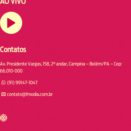
AO VIVO
Contatos
Av. Presidente Vargas, 158, 2° andar, Campina – Belém/PA – Cep:
66.010-000
(91) 99147-1047
contato@fmodia.com.br
s://www.instagram.com/fmodia.cabofrio/