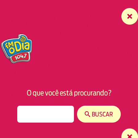
O que você está procurando?
S
BUSCAR
e
a
r