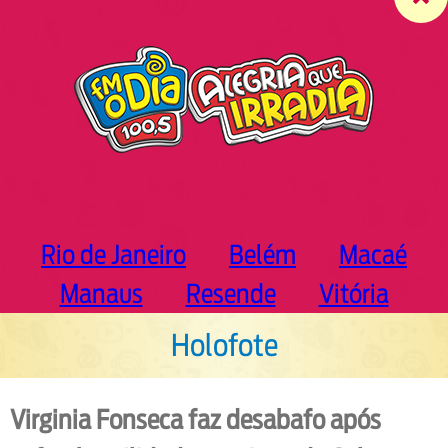
c
h
Rio de Janeiro
Belém
Macaé
Manaus
Resende
Vitória
Holofote
Virginia Fonseca faz desabafo após