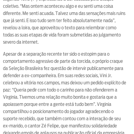
coletivo. “Mas ontem aconteceu algo e eu senti uma coisa
diferente. Me senti acuada. Talvez uma das sensações mais ruins
que já senti. E isso tudo sem ter feito absolutamente nada”,
revelou a loira, que aproveitou o texto para relembrar como
todas as suas etapas de vida foram submetidas ao julgamento
severo da internet.
Apesar de a separação recente ter sido o estopim para o
comportamento agressivo de parte da torcida, o próprio craque
da Seleção Brasileira fez questão de intervir publicamente para
defender a ex-companheira. Em suas redes sociais, Vini Jr.
celebrou a vitória nos campos, mas deixou um pedido explícito de
paz: “Queria pedir com todo o carinho para não ofenderem a
Virginia. Tivemos uma relação muito bonita e gostaria que a
apoiassem porque entre a gente está tudo bem”. Virginia
compartilhou o posicionamento do jogador agradecendo o
suporte recebido, que também contou com a interação de seu
ex-marido, o cantor Zé Felipe, que manifestou solidariedade
deixando emojis de aplausos na publicação oficial da empresária.