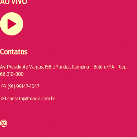
AO VIVO
Contatos
Av. Presidente Vargas, 158, 2° andar, Campina – Belém/PA – Cep:
66.010-000
(91) 99147-1047
contato@fmodia.com.br
s://www.instagram.com/fmodia.cabofrio/