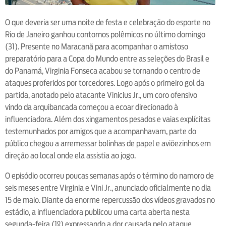
O que deveria ser uma noite de festa e celebração do esporte no
Rio de Janeiro ganhou contornos polêmicos no último domingo
(31). Presente no Maracanã para acompanhar o amistoso
preparatório para a Copa do Mundo entre as seleções do Brasil e
do Panamá, Virginia Fonseca acabou se tornando o centro de
ataques proferidos por torcedores. Logo após o primeiro gol da
partida, anotado pelo atacante Vinicius Jr., um coro ofensivo
vindo da arquibancada começou a ecoar direcionado à
influenciadora. Além dos xingamentos pesados e vaias explícitas
testemunhados por amigos que a acompanhavam, parte do
público chegou a arremessar bolinhas de papel e aviõezinhos em
direção ao local onde ela assistia ao jogo.
O episódio ocorreu poucas semanas após o término do namoro de
seis meses entre Virginia e Vini Jr., anunciado oficialmente no dia
15 de maio. Diante da enorme repercussão dos vídeos gravados no
estádio, a influenciadora publicou uma carta aberta nesta
segunda-feira (1º) expressando a dor causada pelo ataque