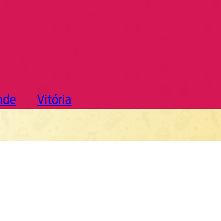
nde
Vitória