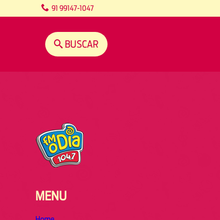
content
91 99147-1047
BUSCAR
MENU
Home