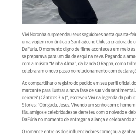
Vivi Noronha surpreendeu seus seguidores nesta quarta-feira
uma viagem romântica a Santiago, no Chile, a criadora de
DaFúria. O momento digno de filme aconteceu em meio às p
se preparava para um dia de esqui na neve. Pegando a amad
com a música “Minha Alma”, da banda O Rappa, como trilha
celebraram o novo passo no relacionamento com declaraçõ
Ao compartilhar o registro do pedido em seu perfil oficial 
marcante para ilustrar a nova fase de sua vida sentimental.
deixarei’ (Cânticos 3:4)”, escreveu Vivi na legenda da pu
Stories: “Obrigada, Jesus. Vivendo um sonho com o homem 
fãs, amigos e celebridades se derreteu com o noivado e de
DaFúria no momento de entregar a aliança e celebrando a fe
O romance entre os dois influenciadores começou a ganhar 