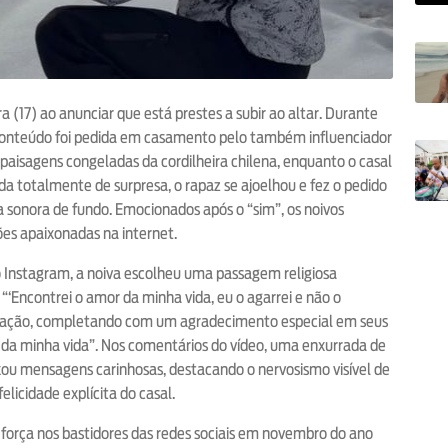
 (17) ao anunciar que está prestes a subir ao altar. Durante
 conteúdo foi pedida em casamento pelo também influenciador
aisagens congeladas da cordilheira chilena, enquanto o casal
a totalmente de surpresa, o rapaz se ajoelhou e fez o pedido
 sonora de fundo. Emocionados após o “sim”, os noivos
es apaixonadas na internet.
do Instagram, a noiva escolheu uma passagem religiosa
 “‘Encontrei o amor da minha vida, eu o agarrei e não o
blicação, completando com um agradecimento especial em seus
da minha vida”. Nos comentários do vídeo, uma enxurrada de
ixou mensagens carinhosas, destacando o nervosismo visível de
licidade explícita do casal.
força nos bastidores das redes sociais em novembro do ano