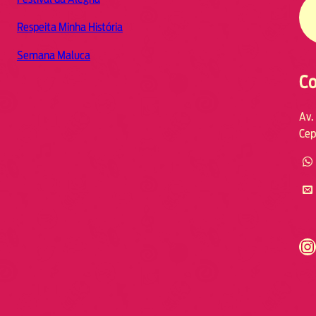
Respeita Minha História
Semana Maluca
Co
Av.
Cep
https://www.instagram.com/fmodia.cabofrio/