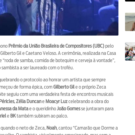
 nono
Prêmio da União Brasileira de Compositores (UBC)
pelo
Gilberto Gil e Caetano Veloso. A cerimônia, realizada na Casa
e “roda de samba, comida de botequim e cerveja à vontade”,
 sambista a ser laureado com o troféu.
 quebrando o protocolo ao honrar um artista que sempre
começou de forma épica, com
Gilberto Gil
e o próprio Zeca
noite seguiu com uma verdadeira festa de encontros musicais
Péricles
,
Zélia Duncan
e
Moacyr Luz
celebrando a obra do
nessa da Mata
e o queridinho
João Gomes
se juntaram para
iel
e
BK
também subiram ao palco.
 quando o neto de Zeca,
Noah
, cantou “Camarão que Dorme a