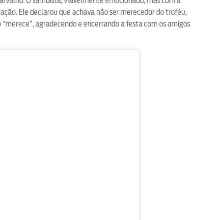
 Carvalho. O sambista, visivelmente emocionado, mas com a
ação. Ele declarou que achava não ser merecedor do troféu,
o “merece”, agradecendo e encerrando a festa com os amigos