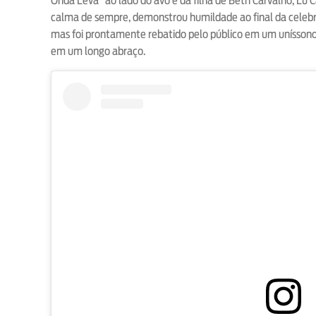
Onda Leva” ao lado do avô e da filha de Beth Carvalho, Lu
calma de sempre, demonstrou humildade ao final da celebr
mas foi prontamente rebatido pelo público em um unísson
em um longo abraço.