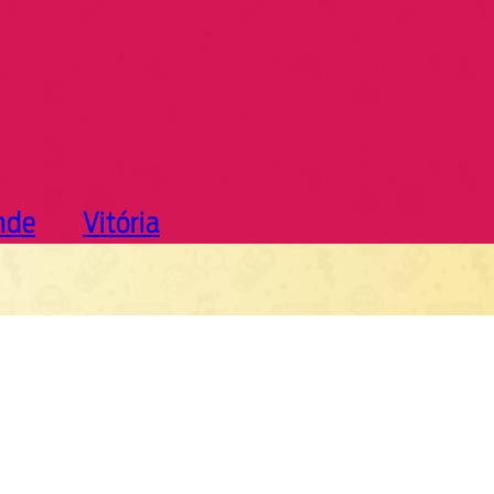
nde
Vitória