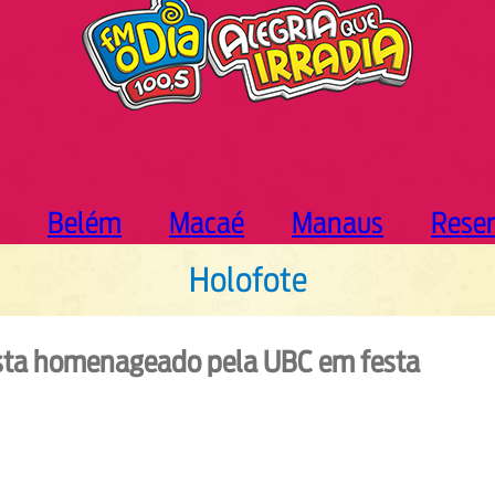
Belém
Macaé
Manaus
Rese
Holofote
ista homenageado pela UBC em festa