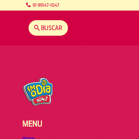
content
91 99147-1047
BUSCAR
MENU
Home