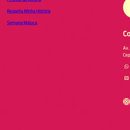
Respeita Minha História
Semana Maluca
Co
Av.
Cep
https://www.instagram.com/fmodia.cabofrio/