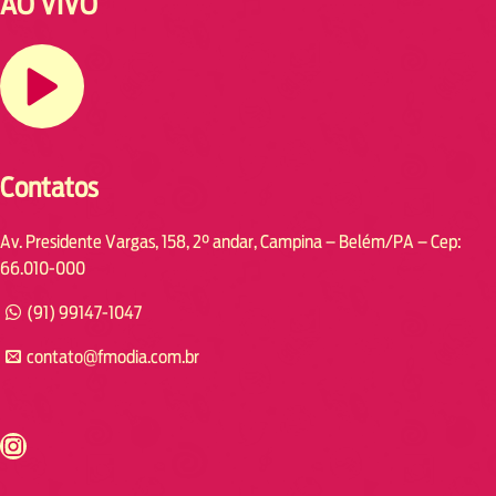
AO VIVO
Contatos
Av. Presidente Vargas, 158, 2° andar, Campina – Belém/PA – Cep:
66.010-000
(91) 99147-1047
contato@fmodia.com.br
s://www.instagram.com/fmodia.cabofrio/