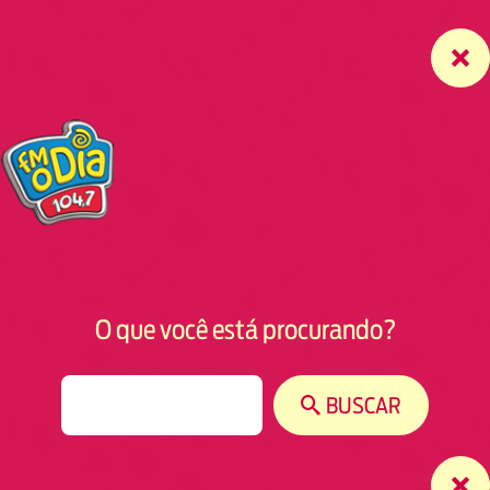
O que você está procurando?
S
BUSCAR
e
a
r