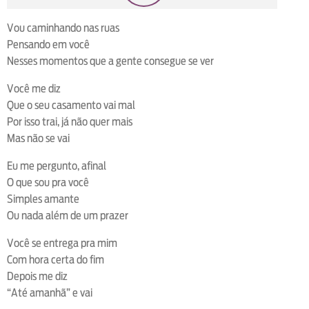
loop
voltar
play
next
shuffle
Vou caminhando nas ruas
Pensando em você
Nesses momentos que a gente consegue se ver
Você me diz
Que o seu casamento vai mal
Por isso trai, já não quer mais
Mas não se vai
Eu me pergunto, afinal
O que sou pra você
Simples amante
Ou nada além de um prazer
Você se entrega pra mim
Com hora certa do fim
Depois me diz
“Até amanhã” e vai