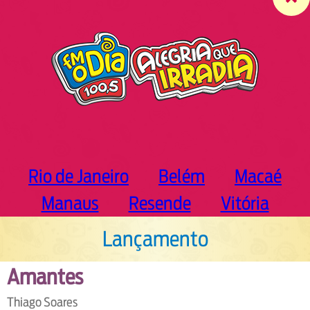
c
h
Rio de Janeiro
Belém
Macaé
Manaus
Resende
Vitória
Lançamento
Amantes
Thiago Soares