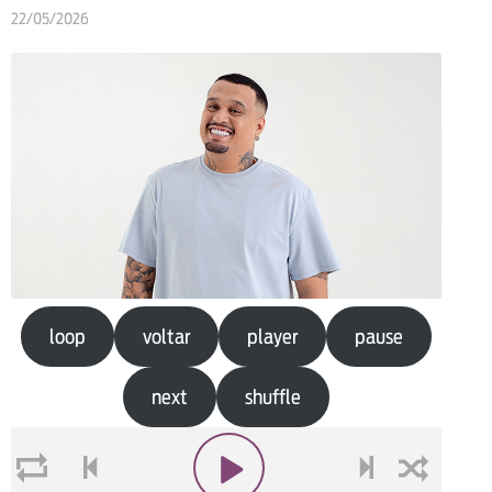
22/05/2026
loop
voltar
player
pause
next
shuffle