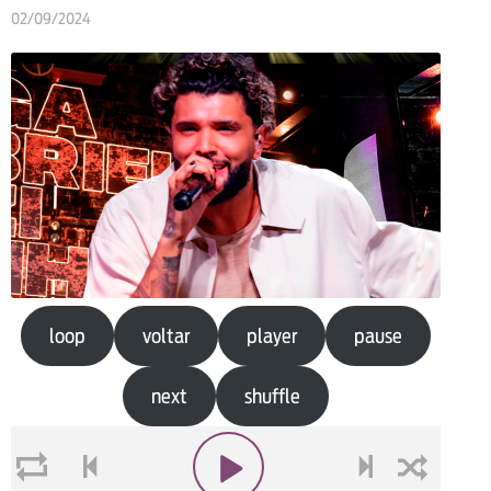
02/09/2024
loop
voltar
player
pause
next
shuffle