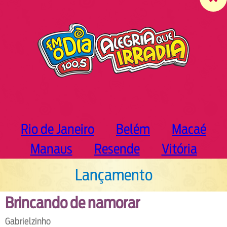
c
h
Rio de Janeiro
Belém
Macaé
Manaus
Resende
Vitória
Lançamento
Brincando de namorar
Gabrielzinho