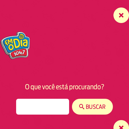
O que você está procurando?
S
BUSCAR
e
a
r