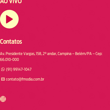
AO VIVO
Contatos
Av. Presidente Vargas, 158, 2° andar, Campina – Belém/PA – Cep:
66.010-000
(91) 99147-1047
contato@fmodia.com.br
s://www.instagram.com/fmodia.cabofrio/