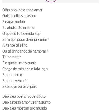
loop
voltar
play
next
shuffle
Olha o sol nascendo amor
Outra noite se passou
E nada mudou
Eu ainda não entendi
O que eu tô fazendo aqui
Será que pode dizer pra mim?
A gente tá sério
Ou tá brincando de namorar?
Te namorar
É o que eu mais quero
Chega de mistério e fala logo
Se quer ficar
Se quer vem cá
Sabe que eu te espero
Deixa eu postar aquela foto
Deixa nosso amor virar assunto
Deixa eu mostrar pro mundo