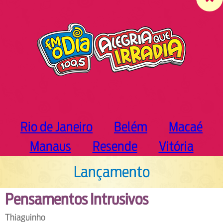
c
h
Rio de Janeiro
Belém
Macaé
Manaus
Resende
Vitória
Lançamento
Pensamentos Intrusivos
Thiaguinho