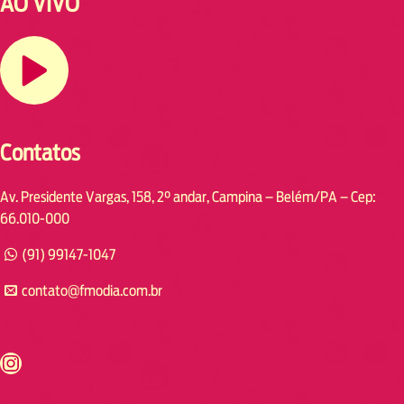
AO VIVO
Contatos
Av. Presidente Vargas, 158, 2° andar, Campina – Belém/PA – Cep:
66.010-000
(91) 99147-1047
contato@fmodia.com.br
s://www.instagram.com/fmodia.cabofrio/