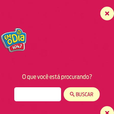
O que você está procurando?
S
BUSCAR
e
a
r