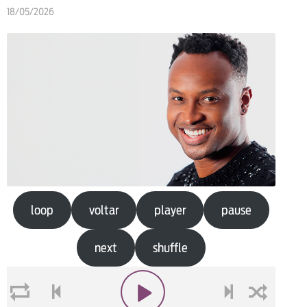
18/05/2026
loop
voltar
player
pause
next
shuffle