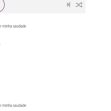
next
shuffle
ar minha saudade
s
ar minha saudade