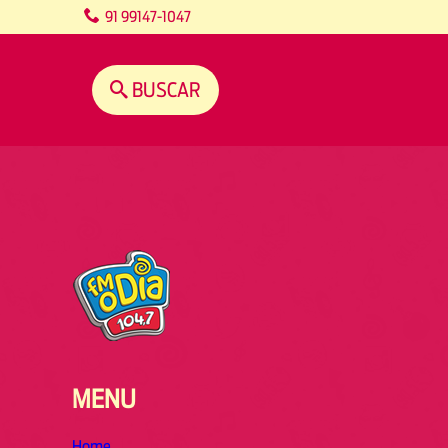
content
91 99147-1047
BUSCAR
MENU
Home