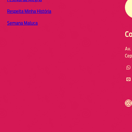
Respeita Minha História
Semana Maluca
Co
Av.
Cep
https://www.instagram.com/fmodia.cabofrio/