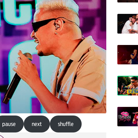
pause
next
shuffle