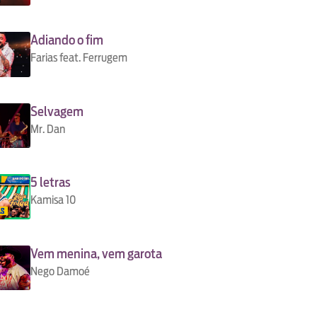
Adiando o fim
Farias feat. Ferrugem
Selvagem
Mr. Dan
5 letras
Kamisa 10
Vem menina, vem garota
Nego Damoé