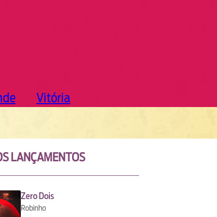
nde
Vitória
OS LANÇAMENTOS
Zero Dois
Robinho