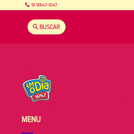
content
91 99147-1047
BUSCAR
MENU
Home