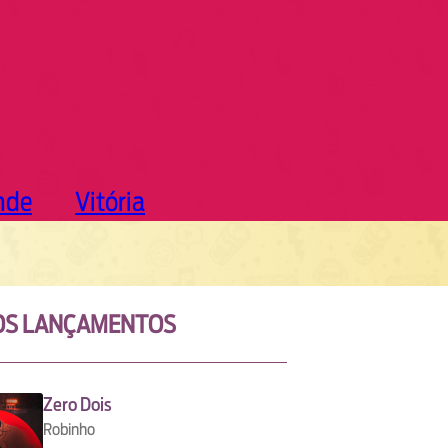
nde
Vitória
OS LANÇAMENTOS
Zero Dois
Robinho