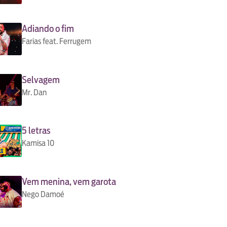
Adiando o fim
Farias feat. Ferrugem
Selvagem
Mr. Dan
5 letras
Kamisa 10
Vem menina, vem garota
Nego Damoé