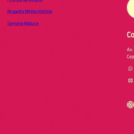
Respeita Minha História
Semana Maluca
Co
Av.
Cep
https://www.instagram.com/fmodia.cabofrio/